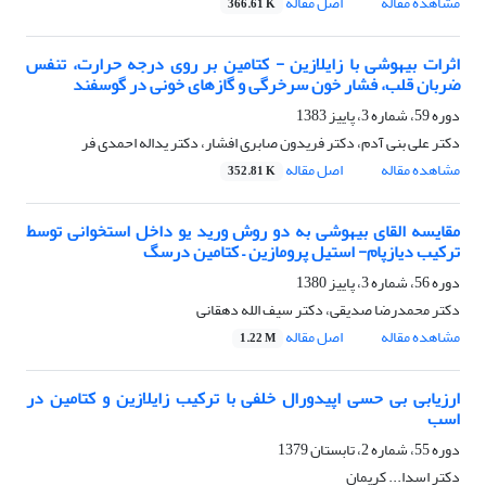
مشاهده مقاله
اصل مقاله
366.61 K
اثرات بیهوشی با زایلازین - کتامین بر روی درجه حرارت، تنفس
ضربان قلب، فشار خون سرخرگی و گازهای خونی در گوسفند
دوره 59، شماره 3، پاییز 1383
دکتر علی بنی آدم، دکتر فریدون صابری افشار، دکتر یداله احمدی فر
مشاهده مقاله
اصل مقاله
352.81 K
مقایسه القای بیهوشی به دو روش ورید یو داخل استخوانی توسط
ترکیب دیازپام- استیل پرومازین – کتامین درسگ
دوره 56، شماره 3، پاییز 1380
دکتر محمدرضا صدیقی، دکتر سیف الله دهقانی
مشاهده مقاله
اصل مقاله
1.22 M
ارزیابی بی حسی اپیدورال خلفی با ترکیب زایلازین و کتامین در
اسب
دوره 55، شماره 2، تابستان 1379
دکتر اسدا... کریمان