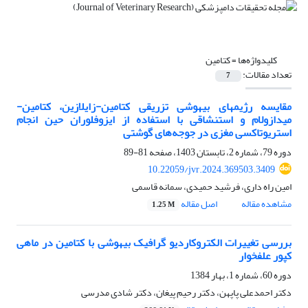
کلیدواژه‌ها =
کتامین
تعداد مقالات:
7
مقایسه رژیم‏های بیهوشی تزریقی کتامین-‌زایلازین، کتامین-‌
میدازولام و استنشاقی با استفاده از ایزوفلوران حین انجام
استریوتاکسی مغزی در جوجه‌های گوشتی
دوره 79، شماره 2، تابستان 1403، صفحه
81-89
10.22059/jvr.2024.369503.3409
امین راه داری، فرشید حمیدی، سمانه قاسمی
مشاهده مقاله
اصل مقاله
1.25 M
بررسی تغییرات الکتروکاردیو گرافیک بیهوشی با کتامین در ماهی
کپور علفخوار
دوره 60، شماره 1، بهار 1384
دکتر احمدعلی پاپهن، دکتر رحیم پیغان، دکتر شادی مدرسی