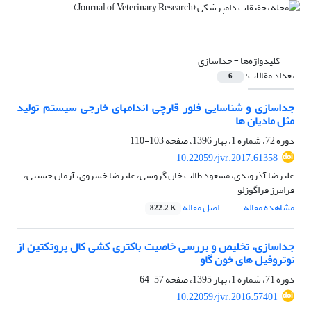
کلیدواژه‌ها =
جداسازی
تعداد مقالات:
6
جداسازی و شناسایی فلور قارچی اندامهای خارجی سیستم تولید
مثل مادیان ها
دوره 72، شماره 1، بهار 1396، صفحه
103-110
10.22059/jvr.2017.61358
علیرضا آذروندی، مسعود طالب خان گروسی، علیرضا خسروی، آرمان حسینی،
فرامرز قراگوزلو
مشاهده مقاله
اصل مقاله
822.2 K
جداسازی، تخلیص و بررسی خاصیت باکتری کشی کال پروتکتین از
نوتروفیل های خون گاو
دوره 71، شماره 1، بهار 1395، صفحه
57-64
10.22059/jvr.2016.57401