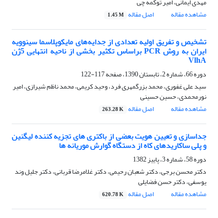
مهدی ایمانی، امیر توکمه چی
مشاهده مقاله
اصل مقاله
1.45 M
تشخیص و تفریق اولیه تعدادی از جدایه‌های مایکوپلاسما سینوویه
ایران به روش PCR براساس تکثیر بخشی از ناحیه انتهایی 5‌ژن
VlhA
دوره 66، شماره 2، تابستان 1390، صفحه
117-122
سید علی غفوری، محمد بزرگمهری فرد، وحید کریمی، محمد ناظم شیرازی، امیر
نورمحمدی، حسین حسینی
مشاهده مقاله
اصل مقاله
263.28 K
جداسازی و تعیین هویت بعضی از باکتری های تجزیه کننده لیگنین
و پلی ساکاریدهای کاه از دستگاه گوارش موریانه ها
دوره 58، شماره 3، پاییز 1382
دکتر محسن برجی، دکتر شعبان رحیمی، دکتر غلامرضا قربانی، دکتر جلیل وند
یوسفی، دکتر حسن فضایلی
مشاهده مقاله
اصل مقاله
620.78 K