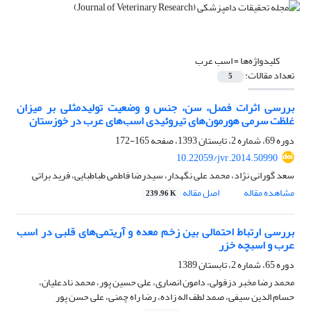
کلیدواژه‌ها =
اسب عرب
تعداد مقالات:
5
بررسی اثرات فصل، سن، جنس و وضعیت تولیدمثلی بر میزان
غلظت سرمی هورمون‌های تیروئیدی‌ اسب‌های عرب در خوزستان
دوره 69، شماره 2، تابستان 1393، صفحه
165-172
10.22059/jvr.2014.50990
سعد گورانی نژاد، محمد علی نگهدار، سیدرضا فاطمی طباطبایی، فرید براتی
مشاهده مقاله
اصل مقاله
239.96 K
بررسی ارتباط احتمالی بین زخم معده و آریتمی‌های قلبی در اسب
عرب و اسبچه خزر
دوره 65، شماره 2، تابستان 1389
محمد رضا مخبر دزفولی، دامون انصاری، علی حسین پور، محمد نادعلیان،
حسام الدین سیفی، صمد لطف اله زاده، رضا راه چمنی، علی حسن پور