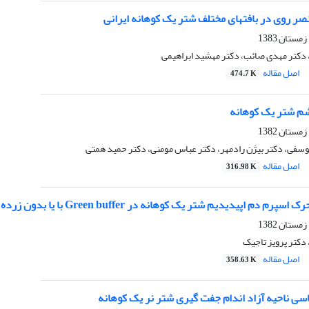
صر روی در بافتهای مختلف شتر یک کوهانه ایرانی
 دکتر مهدی صائب، دکتر مهشید ابراهیمی
اصل مقاله
474.7 K
م شتر یک کوهانه
فی، دکتر بیژن رادمهر، دکتر عباس مومنی، دکتر حمید همتی
اصل مقاله
316.98 K
 دم اپیدیدیم شتر یک کوهانه در Green buffer با یا بدون زرده تخم مرغ
دکتر پرویز تاجیک
اصل مقاله
358.63 K
سی ناحیه آزاد اندام جفت گیری شتر نر یک کوهانه