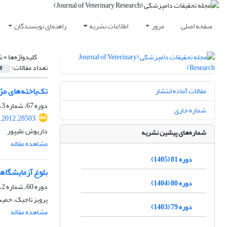
صفحه اصلی
مرور
اطلاعات نشریه
راهنمای نویسندگان
کلیدواژه‌ها =
ش
تعداد مقالات:
8
تک‌یاخته‌های م
مقالات آماده انتشار
دوره 67، شماره 3، پاییز 1391، صفحه
شماره جاری
r.2012.28503
داریوش علیپور
شماره‌های پیشین نشریه
مشاهده مقاله
دوره 81 (1405)
بلوغ آزمایشگاهی تخمکهای 
دوره 80 (1404)
دوره 60، شماره 2، تابستان 1384
پرویز تاجیک، حمید
دوره 79 (1403)
مشاهده مقاله