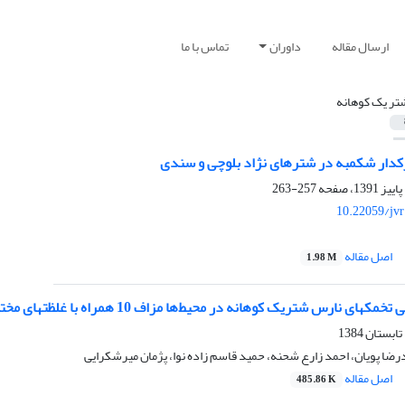
ارسال مقاله
داوران
تماس با ما
تر یک کوهانه
ژکدار شکمبه در شترهای نژاد بلوچی و سندی
257-263
10.22059/jv
اصل مقاله
1.98 M
نارس شتریک کوهانه در محیط‌ها مزاف 10 همراه با غلظتهای مختلف سرم گوساله جنینی
رضا پویان، احمد زارع شحنه، حمید قاسم زاده نوا، پژمان میرشکرایی
اصل مقاله
485.86 K