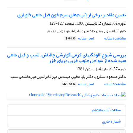
تعیین مقادیر برخی از آنزیم‌های سرم خون فیل ماهی خاویاری
دوره 62، شماره 2، تابستان 1386، صفحه
127-129
داور شاهسونی، مهرداد مهری، ابراهیم تقوایی مقدم
مشاهده مقاله
اصل مقاله
1.04 M
بررسی شیوع آلودگیهای کرمی گوارشی چالباش، شیپ و فیل ماهی
صید شده از سواحل جنوب غربی دریای خزر
دوره 57، شماره 4، زمستان 1381
دکتر مسعود ستاری، دکتر بابا مخیر، مهندس میر فخرالدین میرهاشمی نسب
مشاهده مقاله
اصل مقاله
565.38 K
مقالات آماده انتشار
شماره جاری