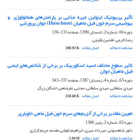
986.41 K
تأثیر پربیوتیک اینولین جیره غذایی بر پارامترهای هماتولوژی‌ ‌ و
بیوشیمی سرم خون فیل ماهیان ‌(Huso huso)‌ جوان پرو‌رشی ‌
دوره 66، شماره 2، تابستان 1390، صفحه
131-136
رضا اکرمی، افشین قلیچی
مشاهده مقاله
اصل مقاله
208.92 K
تاثیر سطوح مختلف اسید اسکوربیک بر برخی از شاخص‌های ایمنی
فیل ماهیان جوان
دوره 63، شماره 4، زمستان 1387، صفحه
337-343
مهدی سلطانی، مهدی سلطانی، مجتبی علیشاهی، اشکان زرگر
مشاهده مقاله
اصل مقاله
258.68 K
تعیین مقادیر برخی از آنزیم‌های سرم خون فیل ماهی خاویاری
دوره 62، شماره 2، پاییز 1386
داور شاهسونی، مهرداد مهری، ابراهیم تقوایی مقدم، مریم کراری
مشاهده مقاله
اصل مقاله
1.04 M