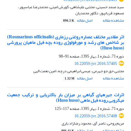
سید صمد حسینی، مجتبی علیشاهی، کورش امینی، محمدرضا عباسپور،
مسعود قربانپور، تکاور محمدیان
مشاهده مقاله
اصل مقاله
896.5 K
اثر مقادیر مختلف عصاره روغنی رزماری (Rosmarinus officinalis)
بر شاخص های رشد و مورفولوژی روده بچه فیل ماهیان پرورشی
(Huso huso)
دوره 71، شماره 1، بهار 1395، صفحه
91-98
10.22059/jvr.2016.57405
مجتبی حق جو جهرمی، عیسی ابراهیمی درچه، امین نعمت الهی
مشاهده مقاله
اصل مقاله
1.32 M
اثرات جیرههای گیاهی بر میزان بار باکتریایی و ترکیب جمعیت
میکروبی روده فیل ماهی (Huso huso)
دوره 71، شماره 1، بهار 1395، صفحه
117-125
10.22059/jvr.2016.57408
مریم روحی، ناصر آق، محمود رضازاد باری
مشاهده مقاله
اصل مقاله