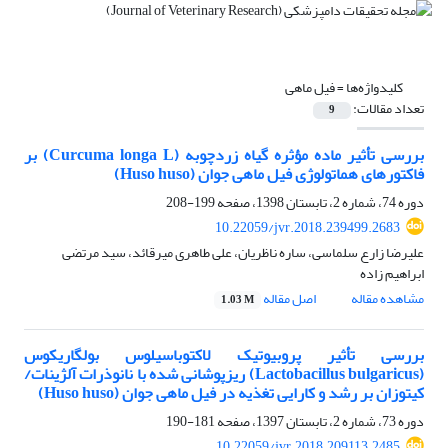
کلیدواژه‌ها =
فیل ماهی
تعداد مقالات:
9
بررسی تأثیر ماده مؤثره گیاه زردچوبه (Curcuma longa L) بر
فاکتورهای هماتولوژی فیل ماهی جوان (Huso huso)
دوره 74، شماره 2، تابستان 1398، صفحه
199-208
10.22059/jvr.2018.239499.2683
علیرضا زارع سلماسی، ساره ناظریان، علی طاهری میرقائد، سید مرتضی
ابراهیم زاده
مشاهده مقاله
اصل مقاله
1.03 M
بررسی تأثیر پروبیوتیک لاکتوباسیلوس بولگاریکوس
(Lactobacillus bulgaricus) ریزپوشانی شده با نانوذرات آلژینات/
کیتوزان بر رشد و کارایی تغذیه در فیل ماهی جوان (Huso huso)
دوره 73، شماره 2، تابستان 1397، صفحه
181-190
10.22059/jvr.2018.209113.2485