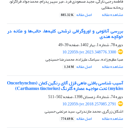
فاطمه رجبی نارکی، مجید مسعودی فرد، میر سپهر پدرام، محمدجواد قراگزلو،
ریحانه سفلایی
مشاهده مقاله
اصل مقاله
885.32 K
بررسی آناتومی و اوروگرافی ترشحی کلیه‌ها، حالب‌ها و مثانه در
خوکچه هندی
دوره 78، شماره 1، بهار 1402، صفحه
39-49
10.22059/jvr.2023.348776.3300
صبا عظیم زاده، سیامک علیزاده، محمدرضا حسینچی
مشاهده مقاله
اصل مقاله
1.34 M
آسیب شناسی بافتی ماهی قزل آلای رنگین کمان (Oncorhynchus
mykiss) تحت مواجهه عصاره گلرنگ (Carthamus tinctorius)
دوره 74، شماره 4، زمستان 1398، صفحه
502-511
10.22059/jvr.2018.257085.2791
اشکان زرگری، محمد مازندرانی، سید مرتضی حسینی
مشاهده مقاله
اصل مقاله
774.69 K