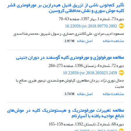
تأثیر کم‌خونی ناشی از تزریق فنیل هیدرازین بر مورفومتری قشر
کلیه موش سوری و نقش محافظتی کروسین.
دوره 73، شماره 1، بهار 1397، صفحه
63-70
10.22059/jvr.2018.99770.2092
مسعود ادیب مرادی، علی کلانتری حصاری، رسول شهروز، محمدرضا اسدی
مشاهده مقاله
اصل مقاله
2.97 M
مطالعه مورفولوژی و مورفومتری کلیه گوسفند در دوران جنینی
دوره 72، شماره 4، زمستان 1396، صفحه
275-284
10.22059/jvr.2018.205023.2459
جمال نوری نژاد، یزدان مظاهری، کیاوش هوشمندی، تیمور طبری، صالح با
محبت
مشاهده مقاله
اصل مقاله
3.74 M
مطالعه تغییرات مورفومتریک و هیستومتریک کلیه در موش‌های
نابالغ مواجهه یافته با آسپارتام
دوره 68، شماره 2، تابستان 1392، صفحه
159-165