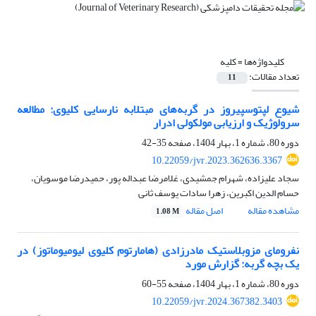
کلیدواژه‌ها =
کلیه
تعداد مقالات:
11
شیوع لپتوسپیروز در گربه‌های مبتلابه نارسایی کلیوی: مطالعه
سرولوژیک و ارزیابی مولکولی ادرار
دوره 80، شماره 1، بهار 1404، صفحه
35-42
10.22059/jvr.2023.362636.3367
سجاد علیزاده، شهرام جمشیدی، غلامرضا عبداله پور، حمیدرضا موسویان،
حسام الدین اکبرین، زهرا سادات یوسف ثانی
مشاهده مقاله
اصل مقاله
1.08 M
نفرومای مزوبلاستیک مادرزادی (هامارتوم کلیوی لیومیوماتوز) در
یک بچه‌ گربه: گزارش مورد
دوره 80، شماره 1، بهار 1404، صفحه
55-60
10.22059/jvr.2024.367382.3403