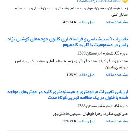
10.22059/jvr.2013.31963
زهرا طوطیان، حسین لیموئی، محمدتقی شیبانی، سیمین فاضلی پور، جمیله
سالار آملی
مشاهده مقاله
اصل مقاله
475.34 K
تغییرات آسیب‌شناسی و فراساختاری کلیوی جوجه‌های گوشتی نژاد
راس در مسمومیت با کلرید کادمیوم
دوره 65، شماره 4، زمستان 1389
محمدجواد قراگزلو، محمد قراگزلو، جمیله سالار آملی، سعید بکایی، عباس
جواهری وایقان
مشاهده مقاله
اصل مقاله
1.25 M
ار‌زیابی تغییرات مرفومتری و هیستومتری کلیه در موش‌های مواجه
شده با فنول در یک مطالعه تجربی کوتاه مدت ‌ ‌
دوره 64، شماره 4، زمستان 1388
علی لویی منفرد، زهرا طوطیان، سیمین فاضلی پور
مشاهده مقاله
اصل مقاله
176.29 K