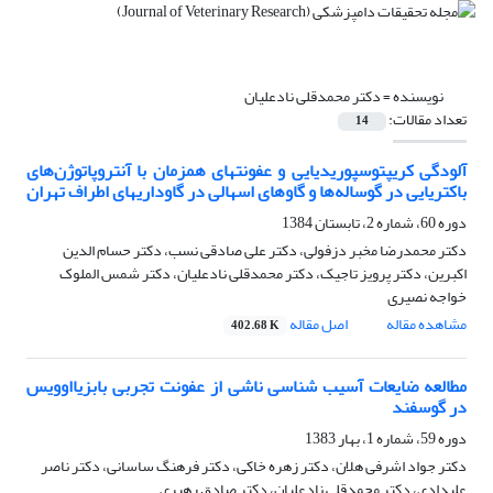
نویسنده =
دکتر محمدقلی نادعلیان
تعداد مقالات:
14
آلودگی کریپتوسپوریدیایی و عفونتهای همزمان با آنتروپاتوژن‌های
باکتریایی در گوساله‌ها و گاوهای اسهالی در گاوداریهای اطراف تهران
دوره 60، شماره 2، تابستان 1384
دکتر محمدرضا مخبر دزفولی، دکتر علی صادقی نسب، دکتر حسام الدین
اکبرین، دکتر پرویز تاجیک، دکتر محمدقلی نادعلیان، دکتر شمس الملوک
خواجه نصیری
مشاهده مقاله
اصل مقاله
402.68 K
مطالعه ضایعات آسیب شناسی ناشی از عفونت تجربی بابزیااوویس
در گوسفند
دوره 59، شماره 1، بهار 1383
دکتر جواد اشرفی هلان، دکتر زهره خاکی، دکتر فرهنگ ساسانی، دکتر ناصر
علیدادی، دکتر محمدقلی نادعلیان، دکتر صادق رهبری