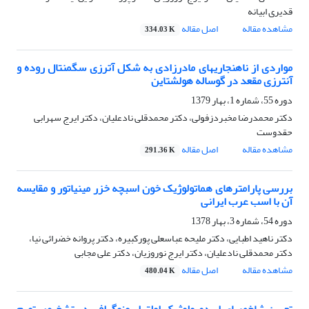
قدیری ابیانه
مشاهده مقاله
اصل مقاله
334.03 K
مواردی از ناهنجاریهای مادرزادی به شکل آترزی سگمنتال روده و
آنترزی مقعد در گوساله هولشتاین
دوره 55، شماره 1، بهار 1379
دکتر محمدرضا مخبردزفولی، دکتر محمدقلی نادعلیان، دکتر ایرج سهرابی
حقدوست
مشاهده مقاله
اصل مقاله
291.36 K
بررسی پارامترهای هماتولوژیک خون اسبچه خزر مینیاتور و مقایسه
آن با اسب عرب ایرانی
دوره 54، شماره 3، بهار 1378
دکتر ناهید اطبایی، دکتر ملیحه عباسعلی پورکبیره، دکتر پروانه خضرائی نیا،
دکتر محمدقلی نادعلیان، دکتر ایرج نوروزیان، دکتر علی مجابی
مشاهده مقاله
اصل مقاله
480.04 K