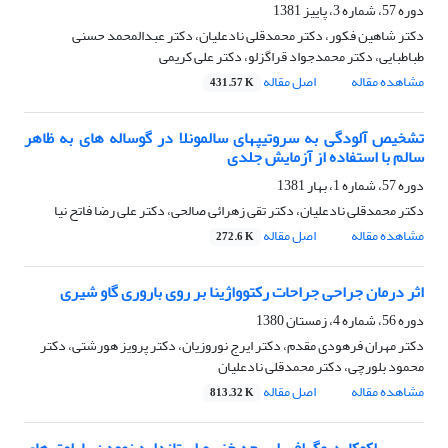
دوره 57، شماره 3، پاییز 1381
دکتر شاهین فکور، دکتر محمدقلی نادعلیان، دکتر عبدالمحمد حسنی
طباطبایی، دکتر محمدجواد قراگزلو، دکتر علی کریمی
مشاهده مقاله
اصل مقاله
431.57 K
تشخیص آلودگی به سروتیپهای سالمونلا در گوساله های به ظاهر
سالم با استفاده از آزمایش جلدی
دوره 57، شماره 1، بهار 1381
دکتر محمدقلی نادعلیان، دکتر تقی زهرائی صالحی، دکتر علی رضا فاتح نیا
مشاهده مقاله
اصل مقاله
272.6 K
اثر درمان جراحی جراحات رکتوواژینا بر روی باروری گاو شیری
دوره 56، شماره 4، زمستان 1380
دکتر مهران فرهودی مقدم، دکتر ایرج نوروزیان، دکتر پرویز هورشتی، دکتر
محمود بلورچی، دکتر محمدقلی نادعلیان
مشاهده مقاله
اصل مقاله
813.32 K