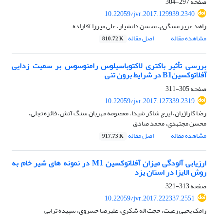
صفحه
297-304
10.22059/jvr.2017.129939.2340
زاهد عزیز مسگری، محسن دانشیار، علی میرزا آقازاده
مشاهده مقاله
اصل مقاله
810.72 K
بررسی تأثیر باکتری لاکتوباسیلوس رامنوسوس بر سمیت زدایی
آفلاتوکسینB1 در شرایط برون تنی
صفحه
305-311
10.22059/jvr.2017.127339.2319
رضا کاراژیان، ایرج شاکر شیدا، معصومه مهربان سنگ آتش، فائزه تجلی،
محسن مجتهدی، محمد صادق
مشاهده مقاله
اصل مقاله
917.73 K
ارزیابی آلودگی میزان آفلاتوکسین M1 در نمونه های شیر خام به
روش الایزا در استان یزد
صفحه
313-321
10.22059/jvr.2017.222337.2551
رامک یحیی رعیت، حجت اله شکری، علیرضا خسروی، سپیده ترابی