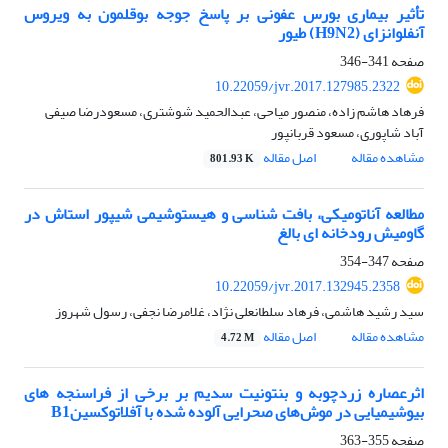
تأثیر بیماری بورس عفونی بر پاسخ جوجه بوقلمون به ویروس
آنفلوانزای (H9N2) طیور
صفحه
341-346
10.22059/jvr.2017.127985.2322
فرهاد هاشم زاده، منصور میاحی، عبدالحمید شوشتری، مسعودرضا صیفی
آباد شاپوری، مسعود قربانپور
مشاهده مقاله
اصل مقاله
801.93 K
مطالعه آناتومیکی، بافت شناسی و هیستوشیمی شیپور استاش در
گاومیش رودخانه ای بالغ
صفحه
347-354
10.22059/jvr.2017.132945.2358
سید رشید هاشمی، فرهاد سلطانعلی نژاد، غلامرضا نجفی، رسول شهروز
مشاهده مقاله
اصل مقاله
4.72 M
اثرعصاره زردچوبه و بنتونیت سدیم بر برخی از فراسنجه های
بیوشیمیایی در موش‌ها‌ی صحرایی آلوده شده با آفلاتوکسینB1
صفحه
355-363