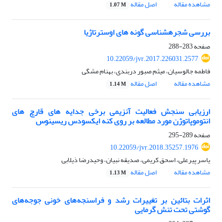
مشاهده مقاله
اصل مقاله
1.07 M
بررسی شجرهشناسی گونه های اوسترتاژیا
صفحه
283-288
10.22059/jvr.2017.226031.2577
فاطمه جالوسیان، میثم صبور دربندی، بهنام مشگی
مشاهده مقاله
اصل مقاله
1.14 M
ارزیابی سنجش فعالیت آنزیمی برخی جدایه های قارچ های
انتوموپاتوژن مورد مطالعه بر روی کنه ایکسودس ریسینوس
صفحه
289-295
10.22059/jvr.2018.35257.1976
یاسر پیرعلی، اسحق کریمی، صدیقه نبیان، وحیدرضا ذیلابی
مشاهده مقاله
اصل مقاله
1.13 M
اثرات بتائین بر تغییرات رشد و فراسنجه‌های خونی جوجه‌های
گوشتی تحت تنش گرمایی