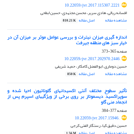
10.22059/jvr.2017.115307.2221
افسانه ریالی، هادی سریر، محسن مجتهدی، حسین ابطحی
مشاهده مقاله
اصل مقاله
810.21 K
اندازه گیری میزان نیترات و بررسی عوامل موثر بر میزان آن در
خیار سبز های منطقه جیرفت
صفحه
365-373
10.22059/jvr.2017.202970.2446
حسین دوماری، ابو الفضل کامکار، حمید شریفی
مشاهده مقاله
اصل مقاله
850 K
تأثیر سطوح مختلف آنتی اکسیدانهای گلوتاتیون احیا شده و
سوپراکسید دیسموتاز بر روی برخی از ویژگیهای اسپرم پس از
انجماد منی گاو
صفحه
377-384
10.22059/jvr.2017.15946.
حسین دقیق کیا، رستگار الفتی کرجی
مشاهده مقاله
اصل مقاله
1.56 M