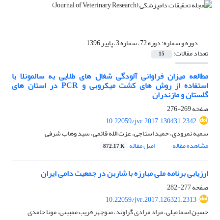
دوره و شماره:
دوره 72، شماره 3، پاییز 1396
تعداد مقالات:
15
مطالعه میزان فراوانی آلودگی شغال های طلایی به سالمونلا با
استفاده از روش های کشت میکروبی و PCR در استان های
گلستان و مازندران
صفحه
269-276
10.22059/jvr.2017.130431.2342
سمیه نمرودی، حمید استاجی، عزت الله قائمی، سید وهاب شرفی
مشاهده مقاله
اصل مقاله
872.17 K
ارزیابی برنامه ملی مبارزه با شاربن در جمعیت دامی ایران
صفحه
277-282
10.22059/jvr.2017.126321.2313
حسین اسماعیلی، مراد مرادی گراوند، منوچهر قریب ممبینی، مونا حامدی