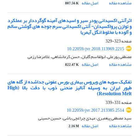
مشاهده مقاله
اصل مقاله
807.56 K
اثرآنتی اکسیدانی پودر سیر و اسیدهای آمینه گوگرددار بر عملکرد
و توازن پرواکسیدان- آنتی اکسیدانی سرم جوجه های گوشتی سالم
و آلوده با مخلوط انگل آیمریا
صفحه
323-329
10.22059/jvr.2018.113969.2215
مصطفی پورعلی، ابولقاسم گلیان، حسن کرمانشاهی، غلامرضا رزمی
مشاهده مقاله
اصل مقاله
822.47 K
تفکیک سویه های ویروس بیماری بورس عفونی جداشده از گله های
طیور ایران به وسیله آنالیز منحنی ذوب با دقت بالا (High
Resolution Melt)
صفحه
331-339
10.22059/jvr.2017.213385.2514
سید مصطفی پیغمبری، مهدی چراغچی باشی، حسین حسینی
مشاهده مقاله
اصل مقاله
2.16 M