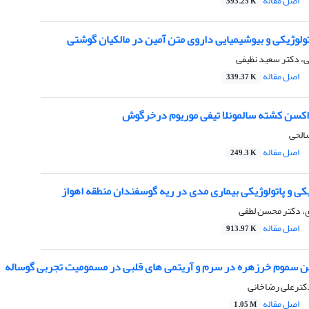
اصل مقاله
593.25 K
ولوژیکی و بیوشیمیایی داروی متن آمین در مالکیان گوشتی
، دکتر سعید نظیفی
اصل مقاله
339.37 K
واکسن کشته سالمونلا تیفی موریوم درخرگوش
الحی
اصل مقاله
249.3 K
ی و پاتولوژیکی بیماری مدی در ریه گوسفندان منطقه اهواز
، دکتر محسن لطفی
اصل مقاله
913.97 K
ین سموم خرزهره در سرم و آریتمی های قلبی در مسمومیت تجربی گوساله
کترعلی رضاخانی
اصل مقاله
1.05 M