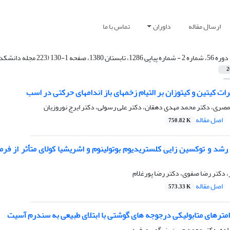
ارسال مقاله
داوران
تماس با ما
دوره 56، شماره 2 - شماره پیاپی 1286، تابستان 1380، صفحه 1-130 (223 مجله دانشکده دامپزشکی)
2
ثرات کیتین و کیتوزان بر التیام زخمهای باز اندامهای حرکتی در اسب
صری، دکتر محمد مهدی دهقان، دکتر علی رسولی، دکتر ایرج نوروزیان
اصل مقاله
750.82 K
 رشد و توکسین زایی کلستریدیوم بوتولینوم و اشریشیا کولای متأثر از فر
 دکتر رضا صفوی، دکتر رضا پورغلام
اصل مقاله
573.33 K
امترهای متابولیکی درجوجه های گوشتی با ابتلای طبیعی به سندرم آسیت
ده، دکتر محمد حسن بزرگمهری فرد