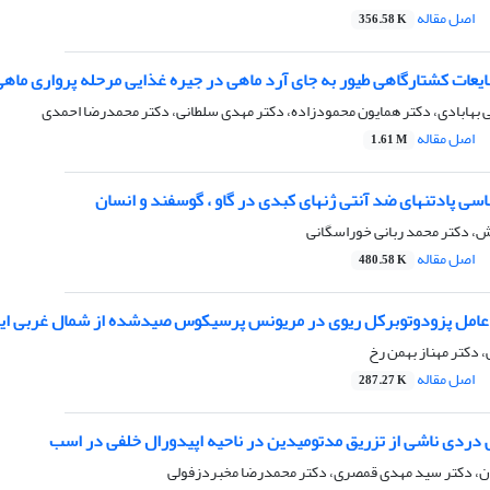
اصل مقاله
356.58 K
یعات کشتارگاهی طیور به جای آرد ماهی در جیره غذایی مرحله پرواری ماه
 بهابادی، دکتر همایون محمودزاده، دکتر مهدی سلطانی، دکتر محمدرضا احمدی
اصل مقاله
1.61 M
ی پادتنهای ضد آنتی ژنهای کبدی در گاو ، گوسفند و انسان
، دکتر محمد ربانی خوراسگانی
اصل مقاله
480.58 K
ا ، عامل پزودوتوبرکل ریوی در مریونس پرسیکوس صیدشده از شمال غربی ای
 دکتر مهناز بهمن رخ
اصل مقاله
287.27 K
 دردی ناشی از تزریق مدتومیدین در ناحیه اپیدورال خلفی در اسب
ان، دکتر سید مهدی قمصری، دکتر محمدرضا مخبردزفولی