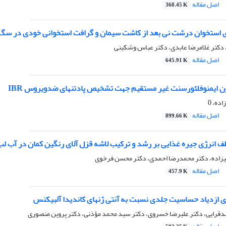
اصل مقاله
368.45 K
ی استخوان درشت نی بعد از کاشت سیمان و گرافت استخوانی خودی در سگ
 دکتر غلامرضا عابدی، دکتر عباس وشکینی
اصل مقاله
645.91 K
ون ایمنوفلئورسنت غیر مستقیم جهت تشخیص پادتنهای ضدویروس IBR
ده، 0
اصل مقاله
899.66 K
ف انرژی جیره غذایی بر رشد و ترکیب لاشه قزل آلای رنگین کمان در آب ل
زاده، دکتر محمدرضا احمدی، دکتر محسن فرخوی
اصل مقاله
457.9 K
ای ازدیاد حساسیت جلدی نسبت به آنتی ژنهای کاندیدا آلبیکنس
ندقرایی، دکتر علیرضا خسروی، دکتر سید محمد مؤذنی، دکتر پروین منصوری