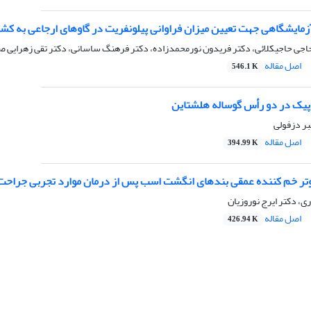
 آزمایشگاهی جهت تعیین میزان فراوانی پیلونفریت در گاوهای ارجاعی به کش
اجی حاجیکلائی، دکتر فریدون نورمحمدزاده، دکتر فرهنگ ساسانی، دکتر تقی زهرایی ص
اصل مقاله
546.1 K
وپیک در دو رأس گوساله هلشتاین
ر دزفولی
اصل مقاله
394.99 K
تر خم کننده عمقی بندهای انگشت اسب پس از درمان موارد تجربی جراحت توسط بت
ی، دکتر ایرج نوروزیان
اصل مقاله
426.94 K