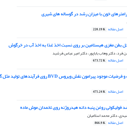
پارامترهای خون با میزان رشد در گوساله های شیری
اصل مقاله
220.19 K
خل بطن مغزی هیستامین بر روی نسبت اخذ غذا به اخذ آب در خرگوش
 فرد، دکتر وهاب باباپور، دکتر امیر عباس فرشید
اصل مقاله
673.72 K
امون نقش ویروس BVD روی فرآیندهای تولید مثل گاو در زمان قبل یا بعد از تلقیح مصنوعی
اصل مقاله
475.24 K
رشد فولیکولی روغن پنبه دانه هیدروژنه روی تخمدان موش ماده
یدی، دکتر محمد اسلامیان
اصل مقاله
866.9 K