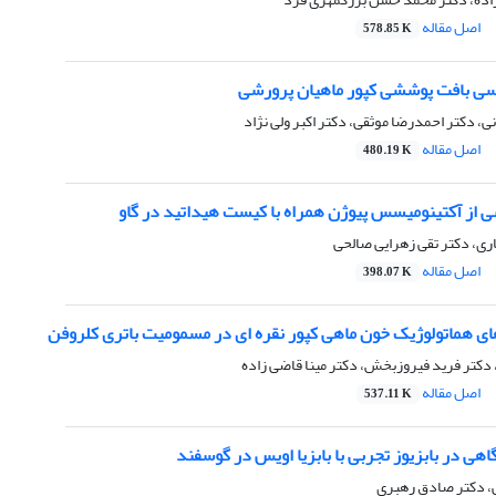
اصل مقاله
578.85 K
سی بافت پوششی کپور ماهیان پرورشی
، دکتر احمدرضا موثقی، دکتر اکبر ولی نژاد
اصل مقاله
480.19 K
ی از آکتینومیسس پیوژن همراه با کیست هیداتید در گاو
ری، دکتر تقی زهرایی صالحی
اصل مقاله
398.07 K
ای هماتولوژیک خون ماهی کپور نقره ای در مسمومیت باتری کلروفن
دکتر فرید فیروزبخش، دکتر مینا قاضی زاده
اصل مقاله
537.11 K
اهی در بابزیوز تجربی با بابزیا اویس در گوسفند
، دکتر صادق رهبری